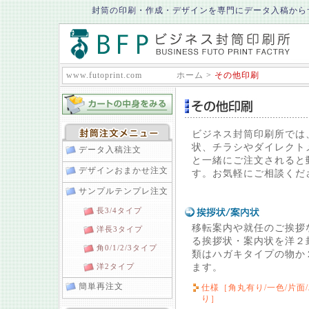
封筒の印刷・作成・デザインを専門にデータ入稿から
www.futoprint.com
ホーム
>
その他印刷
ビジネス封筒印刷所では
状、チラシやダイレクト
データ入稿注文
と一緒にご注文されると
デザインおまかせ注文
す。お気軽にご相談くだ
サンプルテンプレ注文
長3/4タイプ
移転案内や就任のご挨拶
洋長3タイプ
る挨拶状・案内状を洋２
角0/1/2/3タイプ
類はハガキタイプの物か
洋2タイプ
ます。
簡単再注文
仕様［角丸有り/一色/片面/
り］