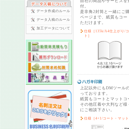
自社の商品やサービスを
付。
データ作成のルール
是非角2封筒と一緒にご購
ページまで、紙質もコー
データ入稿のルール
ただけます。
加工データについて
仕様［135k/A4仕上がり
ト］
上記以外にもDMツール
っております。
紙質もコートとマットコ
その他圧着や大判など様
にご相談下さい。
仕様［4+1/コート・マッ