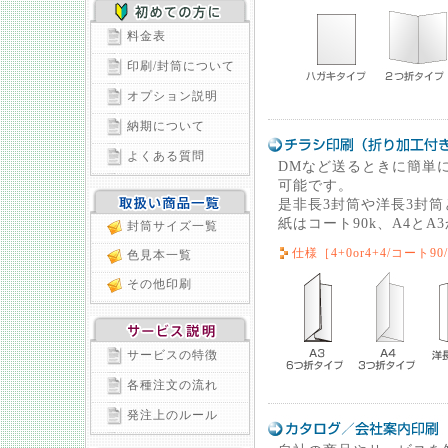
料金表
印刷/封筒について
オプション説明
納期について
よくある質問
DMなど送るときに簡単
可能です。
是非長3封筒や洋長3封
紙はコート90k、A4と
封筒サイズ一覧
仕様［4+0or4+4/コート90
色見本一覧
その他印刷
サービスの特徴
各種注文の流れ
発注上のルール