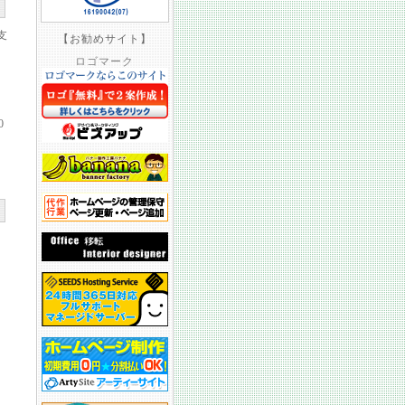
支
【お勧めサイト】
ロゴマーク
0