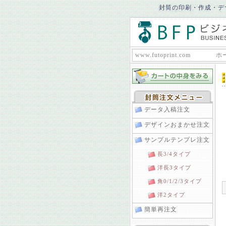
封筒の印刷・作成・デ
www.futoprint.com
ホ
データ入稿注文
デザインおまかせ注文
サンプルテンプレ注文
長3/4タイプ
洋長3タイプ
角0/1/2/3タイプ
洋2タイプ
簡単再注文